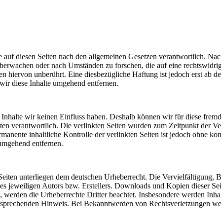
 auf diesen Seiten nach den allgemeinen Gesetzen verantwortlich. Nac
u überwachen oder nach Umständen zu forschen, die auf eine rechtswidri
 hiervon unberührt. Eine diesbezügliche Haftung ist jedoch erst ab d
ir diese Inhalte umgehend entfernen.
n Inhalte wir keinen Einfluss haben. Deshalb können wir für diese fre
 Seiten verantwortlich. Die verlinkten Seiten wurden zum Zeitpunkt der
manente inhaltliche Kontrolle der verlinkten Seiten ist jedoch ohne ko
umgehend entfernen.
n Seiten unterliegen dem deutschen Urheberrecht. Die Vervielfältigung,
 jeweiligen Autors bzw. Erstellers. Downloads und Kopien dieser Seite
n, werden die Urheberrechte Dritter beachtet. Insbesondere werden Inhal
tsprechenden Hinweis. Bei Bekanntwerden von Rechtsverletzungen wer