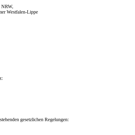
um NRW,
mmer Westfalen-Lippe
z:
hstehenden gesetzlichen Regelungen: